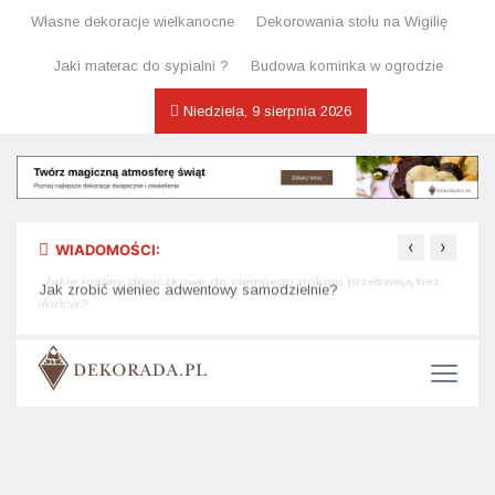
Własne dekoracje wielkanocne
Dekorowania stołu na Wigilię
Jaki materac do sypialni ?
Budowa kominka w ogrodzie
Niedziela, 9 sierpnia 2026
‹
›
WIADOMOŚCI:
Jakie rośliny doniczkowe do ciemnego pokoju przetrwają bez
Jak d
Jak zrobić wieniec adwentowy samodzielnie?
słońca?