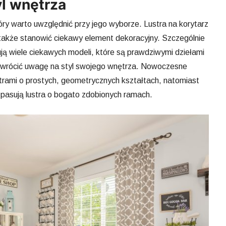
yl wnętrza
tóry warto uwzględnić przy jego wyborze. Lustra na korytarz
 także stanowić ciekawy element dekoracyjny. Szczególnie
ują wiele ciekawych modeli, które są prawdziwymi dziełami
o zwrócić uwagę na styl swojego wnętrza. Nowoczesne
trami o prostych, geometrycznych kształtach, natomiast
j pasują lustra o bogato zdobionych ramach.