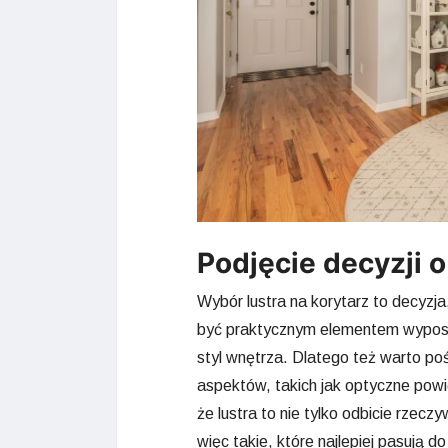
Podjęcie decyzji 
Wybór lustra na korytarz to decyzja
być praktycznym elementem wyposaże
styl wnętrza. Dlatego też warto po
aspektów, takich jak optyczne powię
że lustra to nie tylko odbicie rzecz
więc takie, które najlepiej pasują d