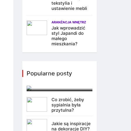
tekstylia i
ustawienie mebli
ARANŻACJA WNĘTRZ
Jak wprowadzić
styl Japandi do
małego
mieszkania?
Jak oświetlenie może
odmienić każde
Popularne posty
pomieszczenie?
7 października 2025
Co zrobić, żeby
sypialnia była
przytulna?
Jakie są inspiracje
na dekoracje DIY?