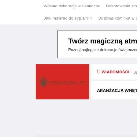
Własne dekoracje wielkanocne
Dekorowania stoł
Jaki materac do sypialni ?
Budowa kominka w o
WIADOMOŚCI:
J
J
ARANŻACJA WNĘ