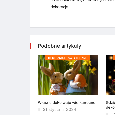
dekoracje!
Podobne artykuły
ŚWIĄTECZNE
DEKORACJE ŚWIĄTECZNE
we dekoracje w
2024
Własne dekoracje wielkanocne
Gdzi
deko
31 stycznia 2024
1 