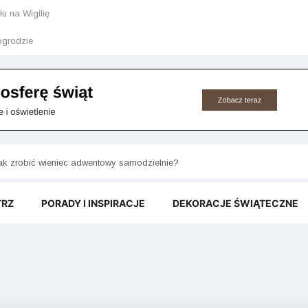
u na Wigilię
grodzie
akie rośliny doniczkowe do ciemnego pokoju przetrwają bez słońca?
ak zrobić wieniec adwentowy samodzielnie?
TRZ
PORADY I INSPIRACJE
DEKORACJE ŚWIĄTECZNE