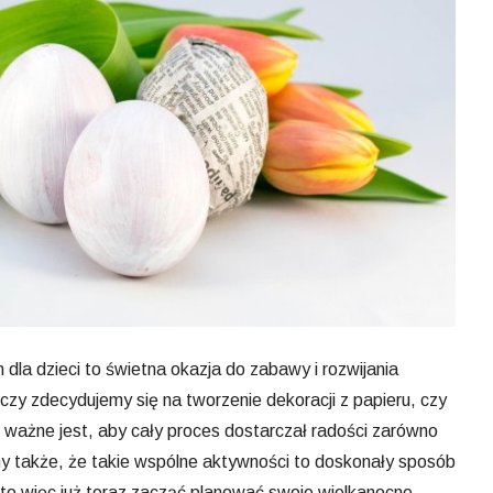
 dla dzieci to świetna okazja do zabawy i rozwijania
czy zdecydujemy się na tworzenie dekoracji z papieru, czy
 ważne jest, aby cały proces dostarczał radości zarówno
my także, że takie wspólne aktywności to doskonały sposób
to więc już teraz zacząć planować swoje wielkanocne