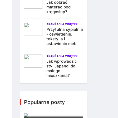
Jak dobrać
materac pod
kręgosłup?
ARANŻACJA WNĘTRZ
Przytulna sypialnia
- oświetlenie,
tekstylia i
ustawienie mebli
ARANŻACJA WNĘTRZ
Jak wprowadzić
styl Japandi do
małego
mieszkania?
Jak oświetlenie może
odmienić każde
Popularne posty
pomieszczenie?
7 października 2025