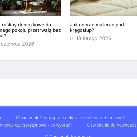
e rośliny doniczkowe do
Jak dobrać materac pod
nego pokoju przetrwają bez
kręgosłup?
ca?
18 lutego 2026
 czerwca 2026
k
Gdzie znaleźć najlepsze dekoracje bożonarodzeniowe?
ankowe czy sprężynowe - co wybrać?
Oświetlenie do nowocze
© Copyright dekorada.pl