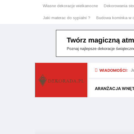
Własne dekoracje wielkanocne
Dekorowania stoł
Jaki materac do sypialni ?
Budowa kominka w o
WIADOMOŚCI:
J
J
ARANŻACJA WNĘ