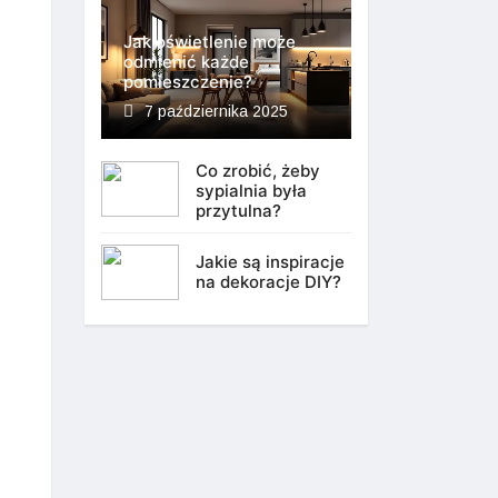
Jak oświetlenie może
odmienić każde
pomieszczenie?
7 października 2025
Co zrobić, żeby
sypialnia była
przytulna?
Jakie są inspiracje
na dekoracje DIY?