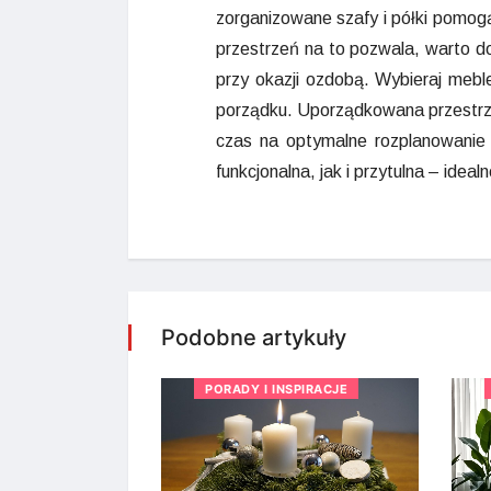
zorganizowane szafy i półki pomog
przestrzeń na to pozwala, warto do
przy okazji ozdobą. Wybieraj meb
porządku. Uporządkowana przestrze
czas na optymalne rozplanowanie 
funkcjonalna, jak i przytulna – idea
Podobne artykuły
SPIRACJE
PORADY I INSPIRACJE
owe czy
o wybrać?
2024