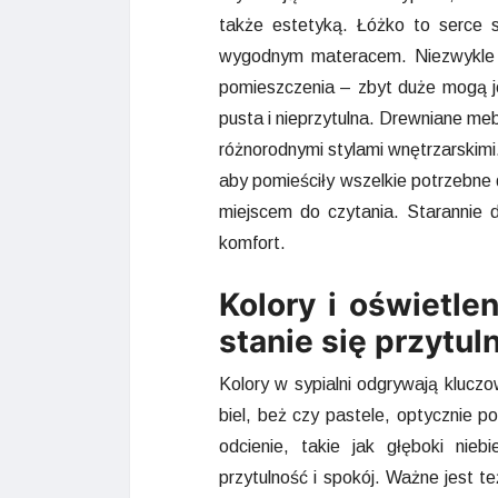
także estetyką. Łóżko to serce s
wygodnym materacem. Niezwykle w
pomieszczenia – zbyt duże mogą je
pusta i nieprzytulna. Drewniane me
różnorodnymi stylami wnętrzarskimi.
aby pomieściły wszelkie potrzebne d
miejscem do czytania. Starannie d
komfort.
Kolory i oświetlen
stanie się przytul
Kolory w sypialni odgrywają kluczo
biel, beż czy pastele, optycznie po
odcienie, takie jak głęboki nieb
przytulność i spokój. Ważne jest t