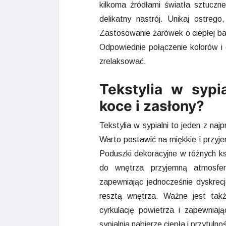
kilkoma źródłami światła sztuczn
delikatny nastrój. Unikaj ostre
Zastosowanie żarówek o ciepłej ba
Odpowiednie połączenie kolorów i
zrelaksować.
Tekstylia w sypi
koce i zasłony?
Tekstylia w sypialni to jeden z na
Warto postawić na miękkie i przyje
Poduszki dekoracyjne w różnych ks
do wnętrza przyjemną atmosferę
zapewniając jednocześnie dyskrecję
resztą wnętrza. Ważne jest także
cyrkulację powietrza i zapewniaj
sypialnia nabierze ciepła i przytuln