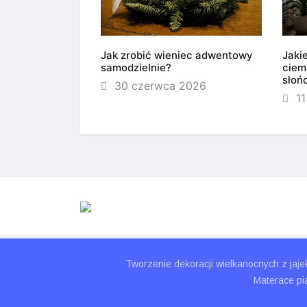
Jak zrobić wieniec adwentowy
Jaki
samodzielnie?
ciem
słoń
30 czerwca 2026
11
Tworzenie dekoracji wielkanocnych z jaje
Materace pi