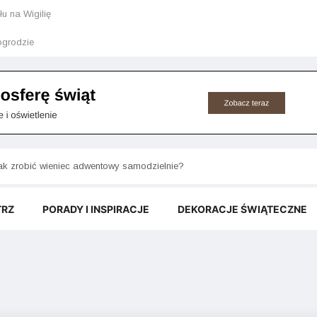
u na Wigilię
grodzie
akie rośliny doniczkowe do ciemnego pokoju przetrwają bez słońca?
ak zrobić wieniec adwentowy samodzielnie?
TRZ
PORADY I INSPIRACJE
DEKORACJE ŚWIĄTECZNE