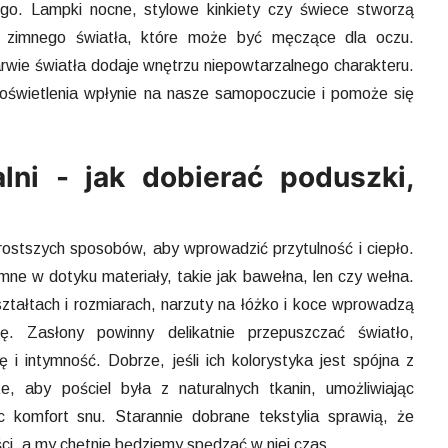
ego. Lampki nocne, stylowe kinkiety czy świece stworzą
go, zimnego światła, które może być męczące dla oczu.
rwie światła dodaje wnętrzu niepowtarzalnego charakteru.
 oświetlenia wpłynie na nasze samopoczucie i pomoże się
alni - jak dobierać poduszki,
jprostszych sposobów, aby wprowadzić przytulność i ciepło.
mne w dotyku materiały, takie jak bawełna, len czy wełna.
ztałtach i rozmiarach, narzuty na łóżko i koce wprowadzą
. Zasłony powinny delikatnie przepuszczać światło,
 i intymność. Dobrze, jeśli ich kolorystyka jest spójna z
, aby pościel była z naturalnych tkanin, umożliwiając
ąc komfort snu. Starannie dobrane tekstylia sprawią, że
ości, a my chętnie będziemy spędzać w niej czas.