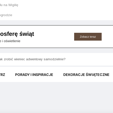
u na Wigilię
grodzie
akie rośliny doniczkowe do ciemnego pokoju przetrwają bez słońca?
ak zrobić wieniec adwentowy samodzielnie?
TRZ
PORADY I INSPIRACJE
DEKORACJE ŚWIĄTECZNE