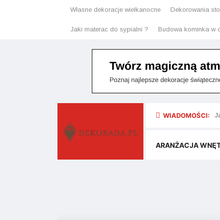
Własne dekoracje wielkanocne
Dekorowania stoł
Jaki materac do sypialni ?
Budowa kominka w o
WIADOMOŚCI:
J
J
ARANŻACJA WNĘ