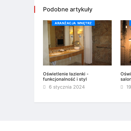
Podobne artykuły
SPIRACJE
ARANŻACJA WNĘTRZ
asu przy basenie
 2024
Oświetlenie łazienki -
Oświ
funkcjonalność i styl
salo
6 stycznia 2024
19