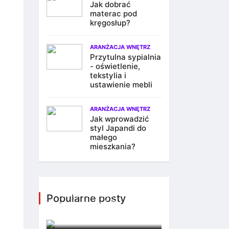
Jak dobrać
materac pod
kręgosłup?
ARANŻACJA WNĘTRZ
Przytulna sypialnia
- oświetlenie,
tekstylia i
ustawienie mebli
ARANŻACJA WNĘTRZ
Jak wprowadzić
styl Japandi do
małego
mieszkania?
Jak oświetlenie może
odmienić każde
Popularne posty
pomieszczenie?
7 października 2025